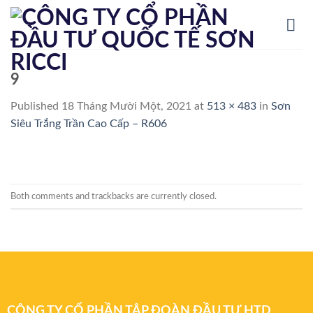
Skip
to
content
9
Published
18 Tháng Mười Một, 2021
at
513 × 483
in
Sơn
Siêu Trắng Trần Cao Cấp – R606
Both comments and trackbacks are currently closed.
CÔNG TY CỔ PHẦN TẬP ĐOÀN ĐẦU TƯ HTD