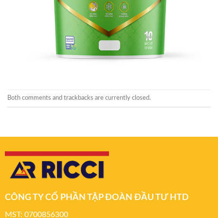
Both comments and trackbacks are currently closed.
CÔNG TY CỔ PHẦN TẬP ĐOÀN ĐẦU TƯ HTD
MST: 0700856300