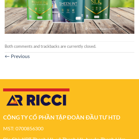
Both comments and trackbacks are currently closed.
←
Previous
CÔNG TY CỔ PHẦN TẬP ĐOÀN ĐẦU TƯ HTD
MST: 0700856300