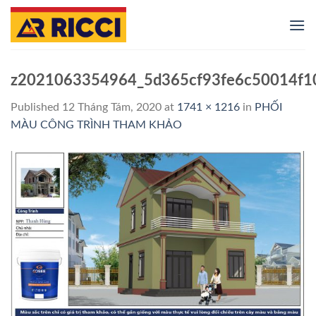
Skip
to
content
z2021063354964_5d365cf93fe6c50014f1
Published
12 Tháng Tám, 2020
at
1741 × 1216
in
PHỐI
MÀU CÔNG TRÌNH THAM KHẢO