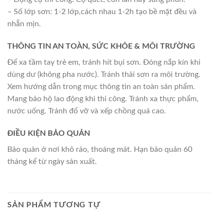
– Số lớp sơn: 1-2 lớp,cách nhau 1-2h tạo bề mặt đều và
nhẵn mịn.
THÔNG TIN AN TOÀN, SỨC KHỎE & MÔI TRƯỜNG
Để xa tầm tay trẻ em, tránh hít bụi sơn. Đóng nắp kín khi
dùng dư (không pha nước). Tránh thải sơn ra môi trường.
Xem hướng dẫn trong mục thông tin an toàn sản phẩm.
Mang bảo hộ lao động khi thi công. Tránh xa thực phẩm,
nước uống. Tránh đổ vỡ và xếp chồng quá cao.
ĐIỀU KIỆN BẢO QUẢN
Bảo quản ở nơi khô ráo, thoáng mát. Hạn bảo quản 60
tháng kể từ ngày sản xuất.
SẢN PHẨM TƯƠNG TỰ