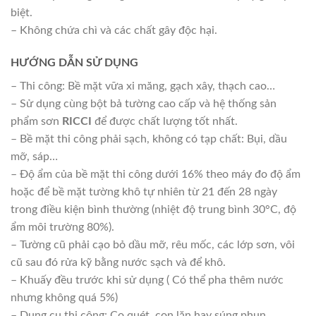
biệt.
– Không chứa chì và các chất gây độc hại.
HƯỚNG DẪN SỬ DỤNG
– Thi công: Bề mặt vữa xi măng, gạch xây, thạch cao…
– Sử dụng cùng bột bả tường cao cấp và hệ thống sản
phẩm sơn
RICCI
để được chất lượng tốt nhất.
– Bề mặt thi công phải sạch, không có tạp chất: Bụi, dầu
mỡ, sáp…
– Độ ẩm của bề mặt thi công dưới 16% theo máy đo độ ẩm
hoặc để bề mặt tường khô tự nhiên từ 21 đến 28 ngày
trong điều kiện bình thường (nhiệt độ trung bình 30°C, độ
ẩm môi trường 80%).
– Tường cũ phải cạo bỏ dầu mỡ, rêu mốc, các lớp sơn, vôi
cũ sau đó rửa kỹ bằng nước sạch và để khô.
– Khuấy đều trước khi sử dụng ( Có thể pha thêm nước
nhưng không quá 5%)
– Dụng cụ thi công: Cọ quét, con lăn hay súng phun.