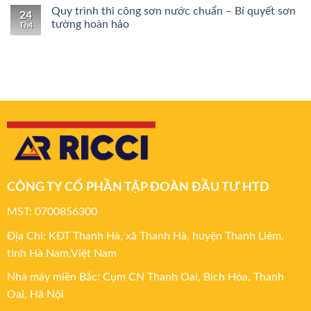
Quy trình thi công sơn nước chuẩn – Bí quyết sơn
24
tường hoàn hảo
Th4
CÔNG TY CỔ PHẦN TẬP ĐOÀN ĐẦU TƯ HTD
MST: 0700856300
Địa Chỉ: KĐT Thanh Hà, xã Thanh Hà, huyện Thanh Liêm,
tỉnh Hà Nam,Việt Nam
Nhà máy miền Bắc: Cụm CN Thanh Oai, Bích Hòa, Thanh
Oai, Hà Nội