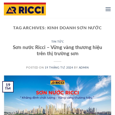
Skip
to
content
TAG ARCHIVES:
KINH DOANH SƠN NƯỚC
TIN TỨC
Sơn nước Ricci – Vững vàng thương hiệu
trên thị trường sơn
POSTED ON
19 THÁNG TƯ, 2024
BY
ADMIN
19
Th4