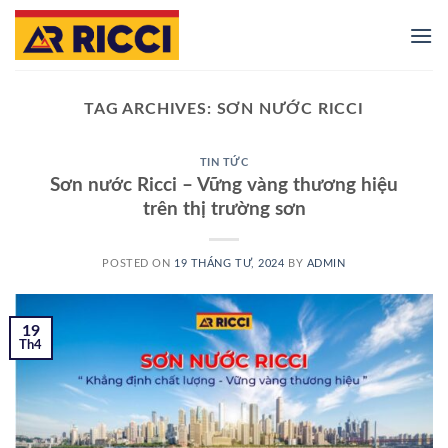
Skip
to
content
TAG ARCHIVES:
SƠN NƯỚC RICCI
TIN TỨC
Sơn nước Ricci – Vững vàng thương hiệu
trên thị trường sơn
POSTED ON
19 THÁNG TƯ, 2024
BY
ADMIN
19
Th4